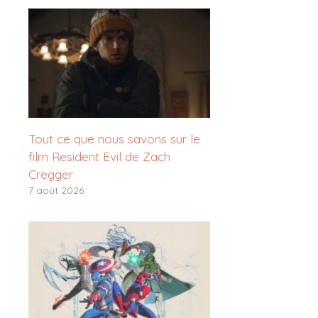
Tout ce que nous savons sur le
film Resident Evil de Zach
Cregger
7 août 2026