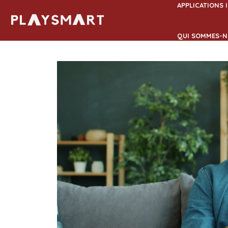
Aller
APPLICATIONS 
au
contenu
QUI SOMMES-N