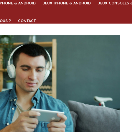
IPHONE & ANDROID
JEUX IPHONE & ANDROID
JEUX CONSOLES 
OUS ?
CONTACT