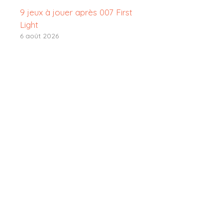
9 jeux à jouer après 007 First
Light
6 août 2026