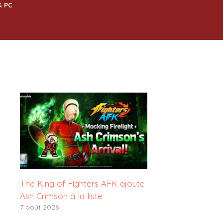
& PC
The King of Fighters AFK ajoute
Ash Crimson à la liste
7 août 2026