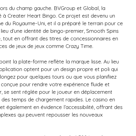
hors du champ gauche. BVGroup et Global, la
é à Creater Heart Bingo. Ce projet est devenu un
e du Royaume-Uni, et il a préparé le terrain pour ce
lieu d’une identité de bingo-premier, Smooth Spins
tout en offrant des titres de concessionnaires en
nces de jeux de jeux comme Crazy Time.
point la plate-forme reflète la marque lisse. Au lieu
application optent pour un design propre et poli qui
plongez pour quelques tours ou que vous planifiiez
t conçue pour rendre votre expérience fluide et
er, se sent réglée pour le joueur en déplacement
et des temps de chargement rapides. Le casino en
et également en évidence l’accessibilité, offrant des
mplexes qui peuvent repousser les nouveaux