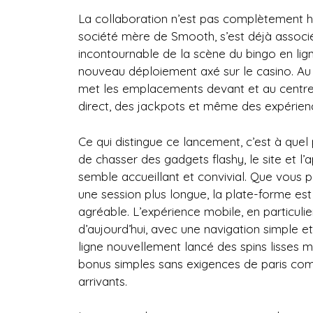
La collaboration n’est pas complètement 
société mère de Smooth, s’est déjà associ
incontournable de la scène du bingo en lign
nouveau déploiement axé sur le casino. Au 
met les emplacements devant et au centre, 
direct, des jackpots et même des expérie
Ce qui distingue ce lancement, c’est à quel 
de chasser des gadgets flashy, le site et l’
semble accueillant et convivial. Que vous 
une session plus longue, la plate-forme es
agréable. L’expérience mobile, en particuli
d’aujourd’hui, avec une navigation simple 
ligne nouvellement lancé des spins lisses m
bonus simples sans exigences de paris co
arrivants.