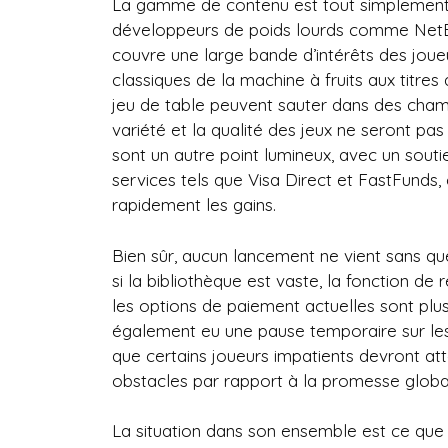
La gamme de contenu est tout simplement 
développeurs de poids lourds comme NetEn
couvre une large bande d’intérêts des joue
classiques de la machine à fruits aux titr
jeu de table peuvent sauter dans des cham
variété et la qualité des jeux ne seront pas
sont un autre point lumineux, avec un sout
services tels que Visa Direct et FastFunds,
rapidement les gains.
Bien sûr, aucun lancement ne vient sans qu
si la bibliothèque est vaste, la fonction de 
les options de paiement actuelles sont plus 
également eu une pause temporaire sur les n
que certains joueurs impatients devront at
obstacles par rapport à la promesse glob
La situation dans son ensemble est ce que 