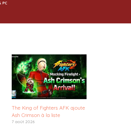
& PC
The King of Fighters AFK ajoute
Ash Crimson à la liste
7 août 2026