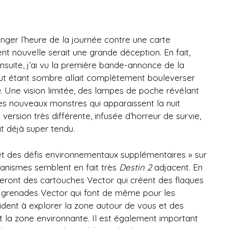
ger l’heure de la journée contre une carte
nt nouvelle serait une grande déception. En fait,
ensuite, j’ai vu la première bande-annonce de la
 tout étant sombre allait complètement bouleverser
n
. Une vision limitée, des lampes de poche révélant
les nouveaux monstres qui apparaissent la nuit
version très différente, infusée d’horreur de survie,
it déjà super tendu.
t des défis environnementaux supplémentaires » sur
anismes semblent en fait très
Destin 2
adjacent. En
iseront des cartouches Vector qui créent des flaques
des grenades Vector qui font de même pour les
aident à explorer la zone autour de vous et des
nt la zone environnante. Il est également important