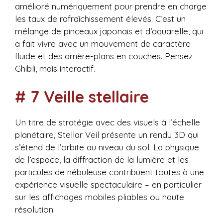
amélioré numériquement pour prendre en charge
les taux de rafraîchissement élevés. C’est un
mélange de pinceaux japonais et d’aquarelle, qui
a fait vivre avec un mouvement de caractère
fluide et des arrière-plans en couches. Pensez
Ghibli, mais interactif.
# 7 Veille stellaire
Un titre de stratégie avec des visuels à l’échelle
planétaire, Stellar Veil présente un rendu 3D qui
s’étend de l’orbite au niveau du sol. La physique
de l’espace, la diffraction de la lumière et les
particules de nébuleuse contribuent toutes à une
expérience visuelle spectaculaire – en particulier
sur les affichages mobiles pliables ou haute
résolution.