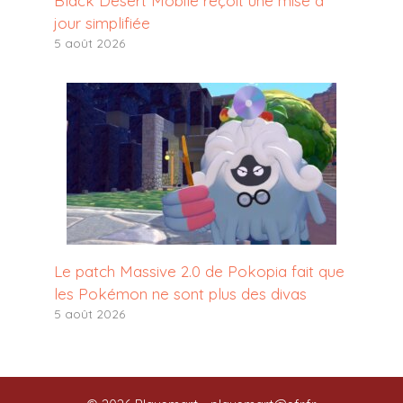
Black Desert Mobile reçoit une mise à
jour simplifiée
5 août 2026
Le patch Massive 2.0 de Pokopia fait que
les Pokémon ne sont plus des divas
5 août 2026