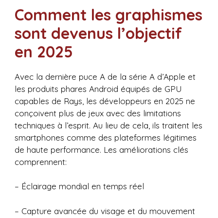
Comment les graphismes
sont devenus l’objectif
en 2025
Avec la dernière puce A de la série A d’Apple et
les produits phares Android équipés de GPU
capables de Rays, les développeurs en 2025 ne
conçoivent plus de jeux avec des limitations
techniques à l’esprit. Au lieu de cela, ils traitent les
smartphones comme des plateformes légitimes
de haute performance. Les améliorations clés
comprennent:
– Éclairage mondial en temps réel
– Capture avancée du visage et du mouvement