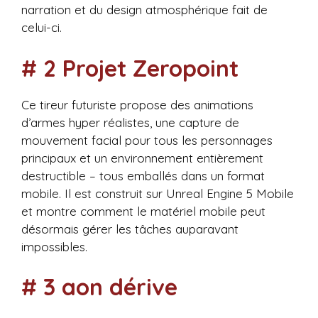
narration et du design atmosphérique fait de
celui-ci.
# 2 Projet Zeropoint
Ce tireur futuriste propose des animations
d’armes hyper réalistes, une capture de
mouvement facial pour tous les personnages
principaux et un environnement entièrement
destructible – tous emballés dans un format
mobile. Il est construit sur Unreal Engine 5 Mobile
et montre comment le matériel mobile peut
désormais gérer les tâches auparavant
impossibles.
# 3 aon dérive