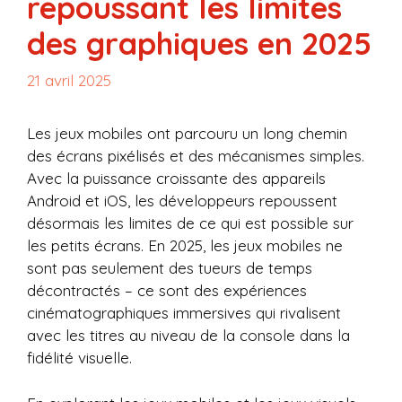
repoussant les limites
des graphiques en 2025
21 avril 2025
Les jeux mobiles ont parcouru un long chemin
des écrans pixélisés et des mécanismes simples.
Avec la puissance croissante des appareils
Android et iOS, les développeurs repoussent
désormais les limites de ce qui est possible sur
les petits écrans. En 2025, les jeux mobiles ne
sont pas seulement des tueurs de temps
décontractés – ce sont des expériences
cinématographiques immersives qui rivalisent
avec les titres au niveau de la console dans la
fidélité visuelle.