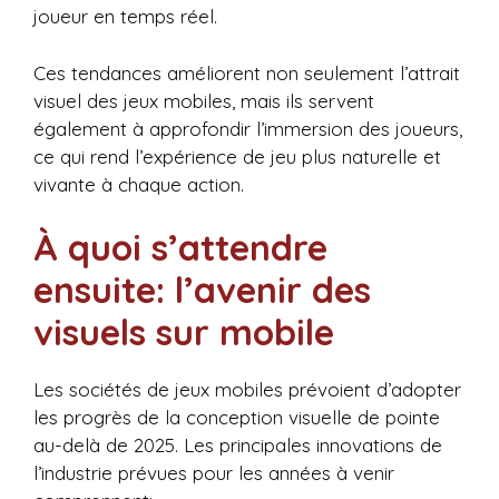
joueur en temps réel.
Ces tendances améliorent non seulement l’attrait
visuel des jeux mobiles, mais ils servent
également à approfondir l’immersion des joueurs,
ce qui rend l’expérience de jeu plus naturelle et
vivante à chaque action.
À quoi s’attendre
ensuite: l’avenir des
visuels sur mobile
Les sociétés de jeux mobiles prévoient d’adopter
les progrès de la conception visuelle de pointe
au-delà de 2025. Les principales innovations de
l’industrie prévues pour les années à venir