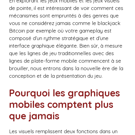
En explorant les jeux mobiles et les jeux visuels
de pointe, il est intéressant de voir comment ces
mécanismes sont empruntés à des genres que
vous ne considérez jamais comme le blackjack
Bitcoin par exemple où votre gameplay est
composé d’un rythme stratégique et d’une
interface graphique élégante. Bien sûr, à mesure
que les lignes de jeu traditionnelles avec des
lignes de plate-forme mobile commencent à se
brouiller, nous entrons dans la nouvelle ère de la
conception et de la présentation du jeu.
Pourquoi les graphiques
mobiles comptent plus
que jamais
Les visuels remplissent deux fonctions dans un