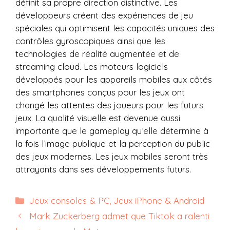
définit sa propre direction distinctive. Les
développeurs créent des expériences de jeu
spéciales qui optimisent les capacités uniques des
contrôles gyroscopiques ainsi que les
technologies de réalité augmentée et de
streaming cloud. Les moteurs logiciels
développés pour les appareils mobiles aux côtés
des smartphones conçus pour les jeux ont
changé les attentes des joueurs pour les futurs
jeux. La qualité visuelle est devenue aussi
importante que le gameplay qu’elle détermine à
la fois l’image publique et la perception du public
des jeux modernes. Les jeux mobiles seront très
attrayants dans ses développements futurs.
Catégories
Jeux consoles & PC
,
Jeux iPhone & Android
Mark Zuckerberg admet que Tiktok a ralenti