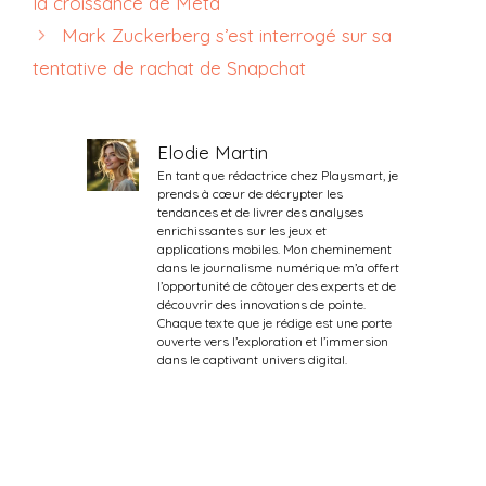
la croissance de Meta
Mark Zuckerberg s’est interrogé sur sa
tentative de rachat de Snapchat
Elodie Martin
En tant que rédactrice chez Playsmart, je
prends à cœur de décrypter les
tendances et de livrer des analyses
enrichissantes sur les jeux et
applications mobiles. Mon cheminement
dans le journalisme numérique m’a offert
l’opportunité de côtoyer des experts et de
découvrir des innovations de pointe.
Chaque texte que je rédige est une porte
ouverte vers l’exploration et l’immersion
dans le captivant univers digital.