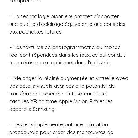
comprennent:
– La technologie pionnière promet d’apporter
une qualité d’éclairage équivalente aux consoles
aux pochettes futures.
– Les textures de photogrammétrie du monde
réel sont répandues dans les jeux, ce qui conduit
à un réalisme exceptionnel dans l’industrie.
– Mélanger la réalité augmentée et virtuelle avec
des détails visuels avancés a le potentiel de
transformer l’expérience utilisateur sur les
casques XR comme Apple Vision Pro et les
appareils Samsung.
– Les jeux implémenteront une animation
procédurale pour créer des manœuvres de