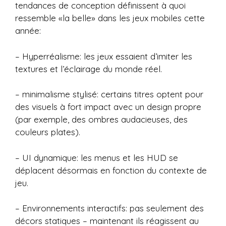
tendances de conception définissent à quoi
ressemble «la belle» dans les jeux mobiles cette
année:
– Hyperréalisme: les jeux essaient d’imiter les
textures et l’éclairage du monde réel.
– minimalisme stylisé: certains titres optent pour
des visuels à fort impact avec un design propre
(par exemple, des ombres audacieuses, des
couleurs plates).
– UI dynamique: les menus et les HUD se
déplacent désormais en fonction du contexte de
jeu.
– Environnements interactifs: pas seulement des
décors statiques – maintenant ils réagissent au