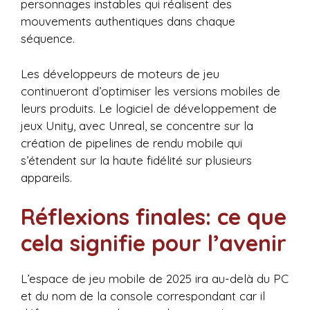
personnages instables qui réalisent des
mouvements authentiques dans chaque
séquence.
Les développeurs de moteurs de jeu
continueront d’optimiser les versions mobiles de
leurs produits. Le logiciel de développement de
jeux Unity, avec Unreal, se concentre sur la
création de pipelines de rendu mobile qui
s’étendent sur la haute fidélité sur plusieurs
appareils.
Réflexions finales: ce que
cela signifie pour l’avenir
L’espace de jeu mobile de 2025 ira au-delà du PC
et du nom de la console correspondant car il