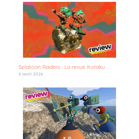
Splatoon Raiders : La revue Kotaku
6 août 2026