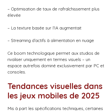
– Optimisation de taux de rafraîchissement plus
élevée
– La texture basée sur l’IA augmentait
– Streaming d’actifs à alimentation en nuage
Ce boom technologique permet aux studios de
rivaliser uniquement en termes visuels – un
espace autrefois dominé exclusivement par PC et
consoles.
Tendances visuelles dans
les jeux mobiles de 2025
Mis à part les spécifications techniques, certaines