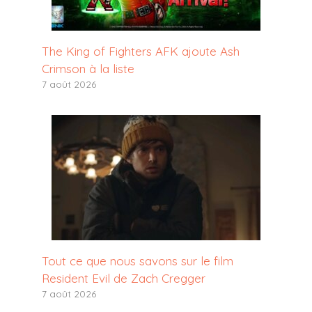
The King of Fighters AFK ajoute Ash
Crimson à la liste
7 août 2026
Tout ce que nous savons sur le film
Resident Evil de Zach Cregger
7 août 2026