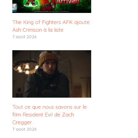
The King of Fighters AFK ajoute
Ash Crimson à la liste
7 août 2026
Tout ce que nous savons sur le
film Resident Evil de Zach
Cregger
7 août 2026