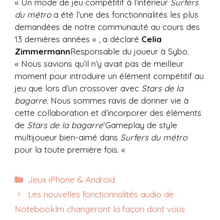
« Un mode de jeu compétitif à l’intérieur
Surfers
du métro
a été l’une des fonctionnalités les plus
demandées de notre communauté au cours des
13 dernières années « , a déclaré
Celia
Zimmermann
Responsable du joueur à Sybo.
« Nous savions qu’il n’y avait pas de meilleur
moment pour introduire un élément compétitif au
jeu que lors d’un crossover avec
Stars de la
bagarre
. Nous sommes ravis de donner vie à
cette collaboration et d’incorporer des éléments
de
Stars de la bagarre
‘Gameplay de style
multijoueur bien-aimé dans
Surfers du métro
pour la toute première fois. «
Catégories
Jeux iPhone & Android
Les nouvelles fonctionnalités audio de
Notebooklm changeront la façon dont vous