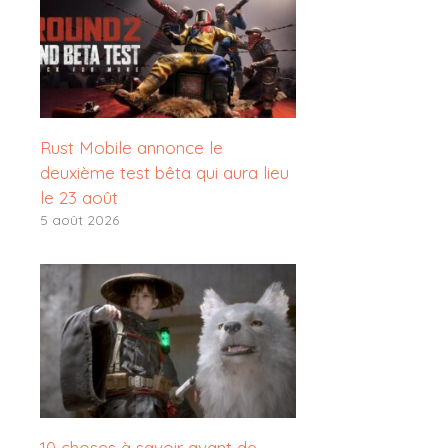
Rust Mobile annonce le
deuxième test bêta qui aura lieu
le 23 août
5 août 2026
10 choses à savoir avant de