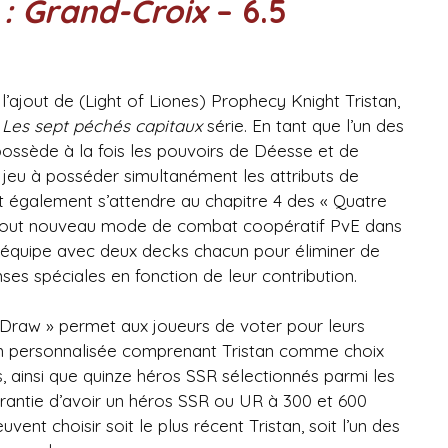
: Grand-Croix
– 6.5
l’ajout de (Light of Liones) Prophecy Knight Tristan,
.
Les sept péchés capitaux
série. En tant que l’un des
possède à la fois les pouvoirs de Déesse et de
jeu à posséder simultanément les attributs de
t également s’attendre au chapitre 4 des « Quatre
un tout nouveau mode de combat coopératif PvE dans
e équipe avec deux decks chacun pour éliminer de
s spéciales en fonction de leur contribution.
ll Draw » permet aux joueurs de voter pour leurs
on personnalisée comprenant Tristan comme choix
, ainsi que quinze héros SSR sélectionnés parmi les
arantie d’avoir un héros SSR ou UR à 300 et 600
uvent choisir soit le plus récent Tristan, soit l’un des