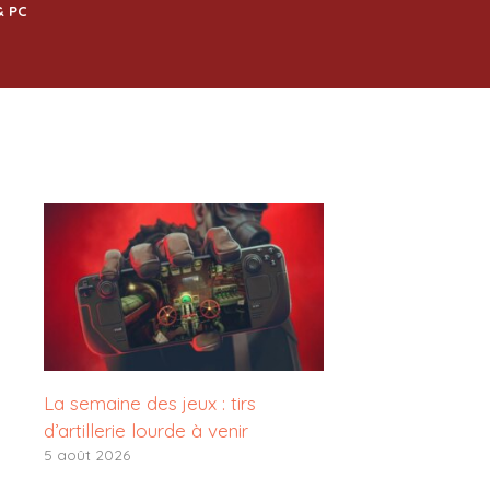
& PC
La semaine des jeux : tirs
d’artillerie lourde à venir
5 août 2026