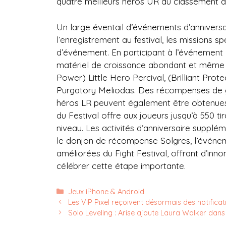
quatre meilleurs héros UR du classement 
Un large éventail d’événements d’annivers
l’enregistrement au festival, les missions 
d’événement. En participant à l’événement
matériel de croissance abondant et même 
Power) Little Hero Percival, (Brilliant Pro
Purgatory Meliodas. Des récompenses de gr
héros LR peuvent également être obtenues.
du Festival offre aux joueurs jusqu’à 550 t
niveau. Les activités d’anniversaire supplé
le donjon de récompense Solgres, l’évén
améliorées du Fight Festival, offrant d’inn
célébrer cette étape importante.
Catégories
Jeux iPhone & Android
Les VIP Pixel reçoivent désormais des notificat
Solo Leveling : Arise ajoute Laura Walker dans l