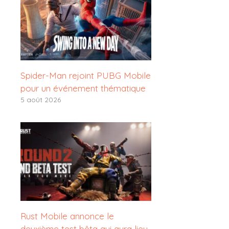
Spider-Man rejoint PUBG Mobile
pour un événement thématique
5 août 2026
Rust Mobile annonce le
deuxième test bêta qui aura lieu