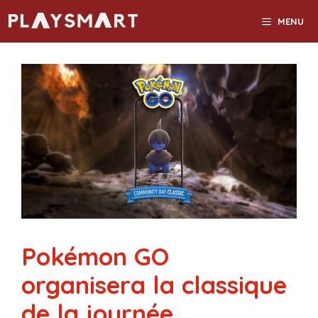
Aller
MENU
au
contenu
Pokémon GO
organisera la classique
de la journée