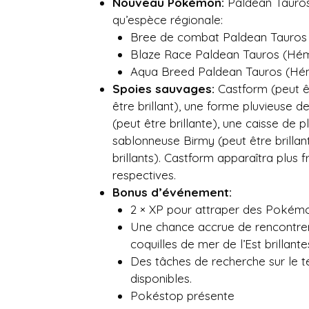
Nouveau Pokémon:
Paldean Tauros 
qu’espèce régionale:
Bree de combat Paldean Tauros (
Blaze Race Paldean Tauros (Hémi
Aqua Breed Paldean Tauros (Hém
Spoies sauvages:
Castform (peut êt
être brillant), une forme pluvieuse d
(peut être brillante), une caisse de p
sablonneuse Birmy (peut être brilla
brillants). Castform apparaîtra plu
respectives.
Bonus d’événement:
2 × XP pour attraper des Pokém
Une chance accrue de rencontrer 
coquilles de mer de l’Est brillant
Des tâches de recherche sur le t
disponibles.
Pokéstop présente