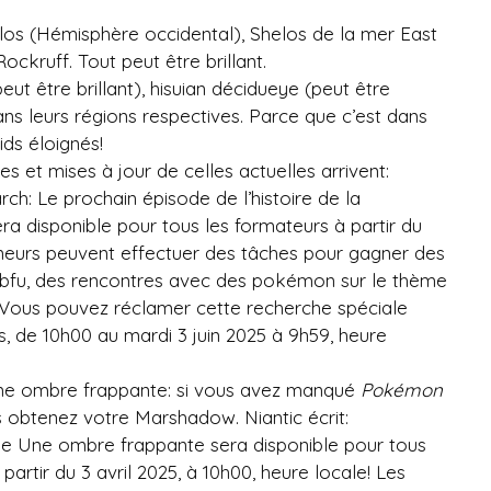
llos (Hémisphère occidental), Shelos de la mer East
ockruff. Tout peut être brillant.
eut être brillant), hisuian décidueye (peut être
dans leurs régions respectives. Parce que c’est dans
ids éloignés!
s et mises à jour de celles actuelles arrivent:
h: Le prochain épisode de l’histoire de la
ra disponible pour tous les formateurs à partir du
îneurs peuvent effectuer des tâches pour gagner des
ubfu, des rencontres avec des pokémon sur le thème
 Vous pouvez réclamer cette recherche spéciale
rs, de 10h00 au mardi 3 juin 2025 à 9h59, heure
 une ombre frappante: si vous avez manqué
Pokémon
s obtenez votre Marshadow. Niantic écrit:
ale Une ombre frappante sera disponible pour tous
partir du 3 avril 2025, à 10h00, heure locale! Les