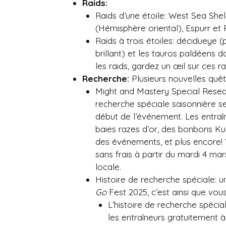
Raids:
Raids d’une étoile: West Sea She
(Hémisphère oriental), Espurr et R
Raids à trois étoiles: décidueye (p
brillant) et les tauros paldéens 
les raids, gardez un œil sur ces ra
Recherche:
Plusieurs nouvelles quête
Might and Mastery Special Researc
recherche spéciale saisonnière se
début de l’événement. Les entra
baies razes d’or, des bonbons K
des événements, et plus encore!
sans frais à partir du mardi 4 ma
locale.
Histoire de recherche spéciale:
Go
Fest 2025, c’est ainsi que vou
L’histoire de recherche spéci
les entraîneurs gratuitement à 