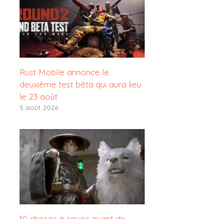
Rust Mobile annonce le
deuxième test bêta qui aura lieu
le 23 août
5 août 2026
10 choses à savoir avant de