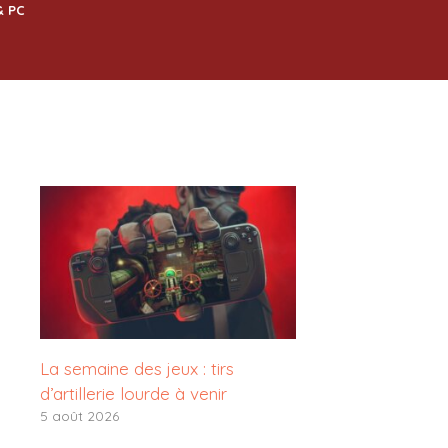
& PC
La semaine des jeux : tirs
d’artillerie lourde à venir
5 août 2026