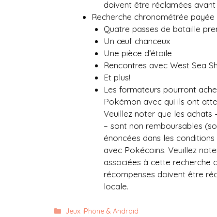
doivent être réclamées avant l
Recherche chronométrée payée a
Quatre passes de bataille pr
Un œuf chanceux
Une pièce d’étoile
Rencontres avec West Sea She
Et plus!
Les formateurs pourront achete
Pokémon avec qui ils ont attei
Veuillez noter que les achats
– sont non remboursables (sou
énoncées dans les conditions 
avec Pokécoins. Veuillez note
associées à cette recherche 
récompenses doivent être récl
locale.
Catégories
Jeux iPhone & Android