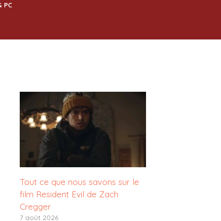
& PC
Tout ce que nous savons sur le
film Resident Evil de Zach
Cregger
7 août 2026