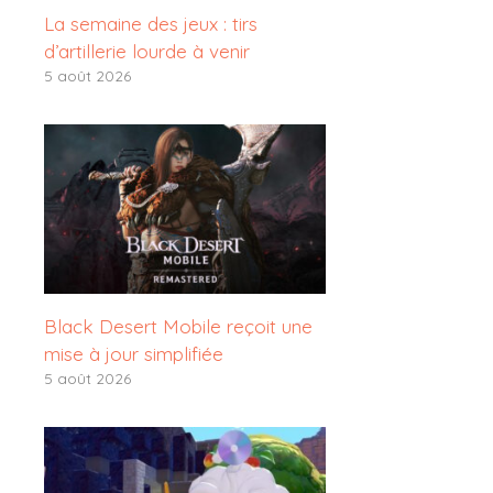
La semaine des jeux : tirs
d’artillerie lourde à venir
5 août 2026
Black Desert Mobile reçoit une
mise à jour simplifiée
5 août 2026