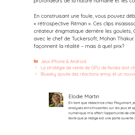
profondeurs de la nature humaine et les 
En construisant une foule, vous pouvez dé
« rétrospective Ritman ». Ces clips insaisi
créateur énigmatique derrière les goulets, C
avec le chef de Tuckersoft, Mohan Thakur.
façonnent la réalité – mais à quel prix?
Catégories
Jeux iPhone & Android
La stratégie de vente de GPU de Nvidia doit c
Bluesky ajoute des réactions emoji et un nouv
Elodie Martin
En tant que rédactrice chez Playsmart, j
analyses enrichissantes sur les jeux et
numérique m’a offert l’opportunité de côt
texte que je rédige est une porte ouverte 