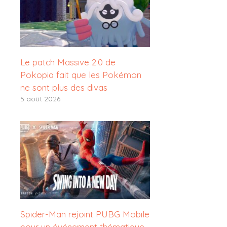
Le patch Massive 2.0 de
Pokopia fait que les Pokémon
ne sont plus des divas
5 août 2026
Spider-Man rejoint PUBG Mobile
pour un événement thématique