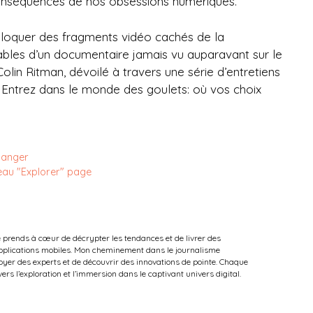
conséquences de nos obsessions numériques.
bloquer des fragments vidéo cachés de la
ssables d’un documentaire jamais vu auparavant sur le
olin Ritman, dévoilé à travers une série d’entretiens
 Entrez dans le monde des goulets: où vos choix
hanger
eau "Explorer" page
e prends à cœur de décrypter les tendances et de livrer des
 applications mobiles. Mon cheminement dans le journalisme
oyer des experts et de découvrir des innovations de pointe. Chaque
vers l’exploration et l’immersion dans le captivant univers digital.