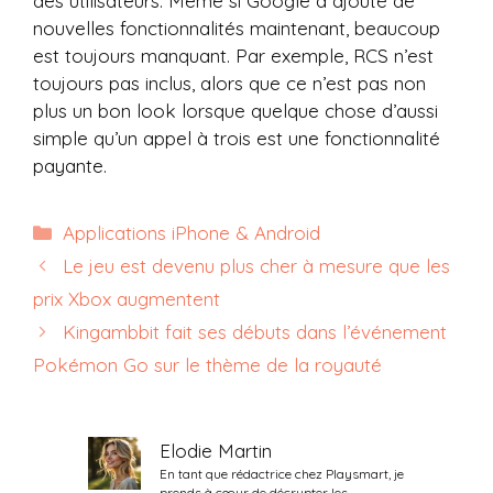
des utilisateurs. Même si Google a ajouté de
nouvelles fonctionnalités maintenant, beaucoup
est toujours manquant. Par exemple, RCS n’est
toujours pas inclus, alors que ce n’est pas non
plus un bon look lorsque quelque chose d’aussi
simple qu’un appel à trois est une fonctionnalité
payante.
Catégories
Applications iPhone & Android
Le jeu est devenu plus cher à mesure que les
prix Xbox augmentent
Kingambbit fait ses débuts dans l’événement
Pokémon Go sur le thème de la royauté
Elodie Martin
En tant que rédactrice chez Playsmart, je
prends à cœur de décrypter les