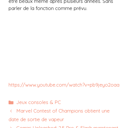
être beaux même après plusieurs années. Sans
parler de la fonction comme prévu.
https://www.youtube.com/watch?v=pb9jeyo2oaa
Catégories
Jeux consoles & PC
Marvel Contest of Champions obtient une
date de sortie de vapeur
Gemini Unleashed: 2.5 Pro & Flash maintenant