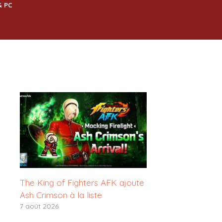
& PC
The King of Fighters AFK ajoute
Ash Crimson à la liste
7 août 2026