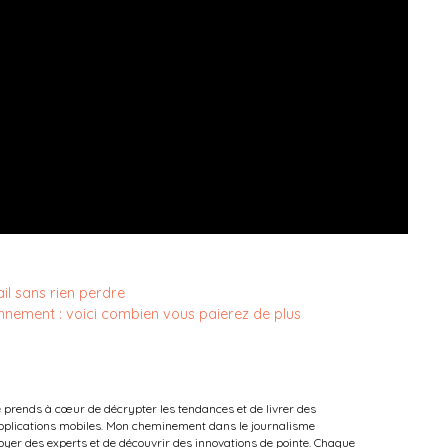
l sans rien perdre
nnement : voici combien vous paierez de plus
e prends à cœur de décrypter les tendances et de livrer des
 applications mobiles. Mon cheminement dans le journalisme
oyer des experts et de découvrir des innovations de pointe. Chaque