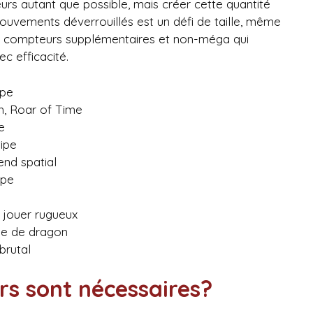
rs autant que possible, mais créer cette quantité
uvements déverrouillés est un défi de taille, même
 dix compteurs supplémentaires et non-méga qui
c efficacité.
ipe
h, Roar of Time
e
ipe
end spatial
ipe
e
 jouer rugueux
ie de dragon
brutal
s sont nécessaires?