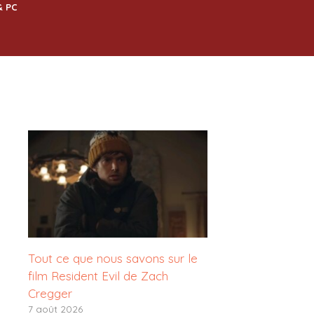
& PC
Tout ce que nous savons sur le
film Resident Evil de Zach
Cregger
7 août 2026