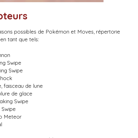
pteurs
naisons possibles de Pokémon et Moves, répertorie
en tant que tels:
nnon
ing Swipe
ing Swipe
Shock
 faisceau de lune
ûlure de glace
aking Swipe
g Swipe
co Meteor
l