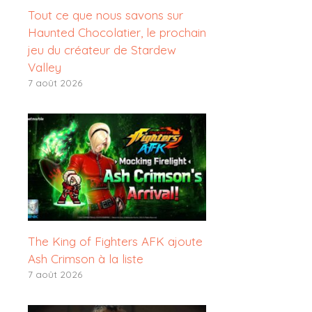
Tout ce que nous savons sur
Haunted Chocolatier, le prochain
jeu du créateur de Stardew
Valley
7 août 2026
The King of Fighters AFK ajoute
Ash Crimson à la liste
7 août 2026