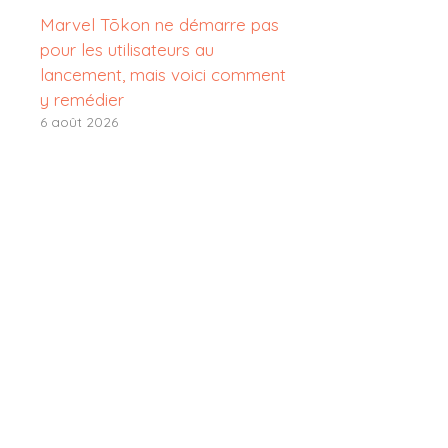
Marvel Tōkon ne démarre pas
pour les utilisateurs au
lancement, mais voici comment
y remédier
6 août 2026