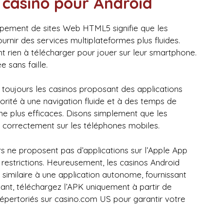
e casino pour Android
pement de sites Web HTML5 signifie que les
rnir des services multiplateformes plus fluides.
nt rien à télécharger pour jouer sur leur smartphone.
e sans faille.
toujours les casinos proposant des applications
orité à une navigation fluide et à des temps de
gne plus efficaces. Disons simplement que les
 correctement sur les téléphones mobiles.
s ne proposent pas d’applications sur l’Apple App
 restrictions. Heureusement, les casinos Android
imilaire à une application autonome, fournissant
dant, téléchargez l’APK uniquement à partir de
pertoriés sur casino.com US pour garantir votre