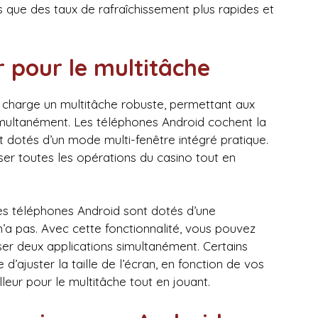
 que des taux de rafraîchissement plus rapides et
r pour le multitâche
charge un multitâche robuste, permettant aux
simultanément. Les téléphones Android cochent la
 dotés d’un mode multi-fenêtre intégré pratique.
ser toutes les opérations du casino tout en
es téléphones Android sont dotés d’une
n’a pas. Avec cette fonctionnalité, vous pouvez
liser deux applications simultanément. Certains
ajuster la taille de l’écran, en fonction de vos
leur pour le multitâche tout en jouant.