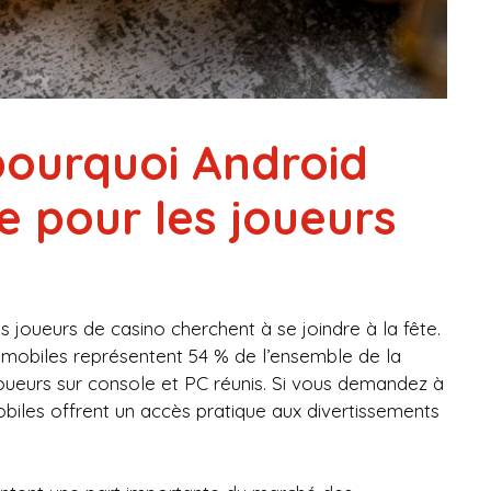
 pourquoi Android
e pour les joueurs
s joueurs de casino cherchent à se joindre à la fête.
rs mobiles représentent 54 % de l’ensemble de la
joueurs sur console et PC réunis. Si vous demandez à
obiles offrent un accès pratique aux divertissements