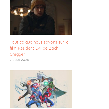
Tout ce que nous savons sur le
film Resident Evil de Zach
Cregger
7 août 2026