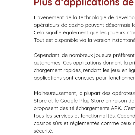
Plus d’applications d
L’avènement de la technologie de dévelop
opérateurs de casino peuvent désormais fou
Cela signifie également que les joueurs n’o
Tout est disponible via la version instantané
Cependant, de nombreux joueurs préfèrent 
autonomes. Ces applications donnent la pri
chargement rapides, rendant les jeux en li
applications sont conçues pour fonctionner
Malheureusement, la plupart des opérateur
Store et le Google Play Store en raison de
proposent des téléchargements APK. C’est s
tous les services et fonctionnalités. Cepen
casinos sûrs et réglementés comme ceux ré
sécurité.