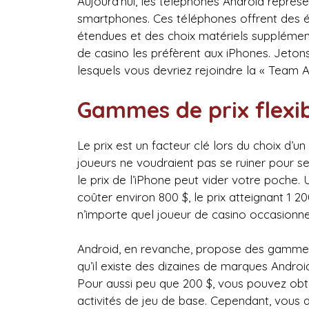
Aujourd’hui, les téléphones Android repré
smartphones. Ces téléphones offrent des é
étendues et des choix matériels supplémenta
de casino les préfèrent aux iPhones. Jetons
lesquels vous devriez rejoindre la « Team A
Gammes de prix flexib
Le prix est un facteur clé lors du choix d’u
joueurs ne voudraient pas se ruiner pour 
le prix de l’iPhone peut vider votre poche
coûter environ 800 $, le prix atteignant 1 
n’importe quel joueur de casino occasionnel
Android, en revanche, propose des gammes 
qu’il existe des dizaines de marques Android
Pour aussi peu que 200 $, vous pouvez obt
activités de jeu de base. Cependant, vous 