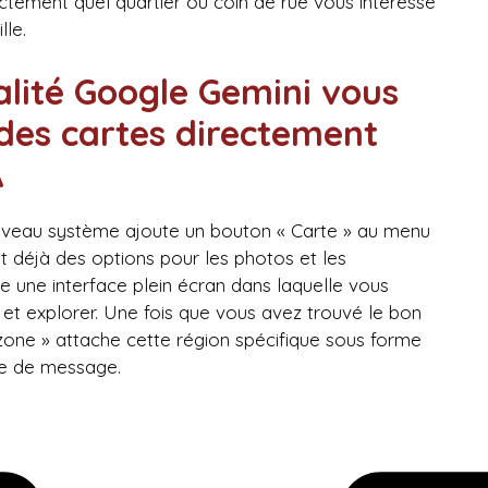
actement quel quartier ou coin de rue vous intéresse
lle.
alité Google Gemini vous
des cartes directement
A
ouveau système ajoute un bouton « Carte » au menu
t déjà des options pour les photos et les
re une interface plein écran dans laquelle vous
t explorer. Une fois que vous avez trouvé le bon
e zone » attache cette région spécifique sous forme
te de message.