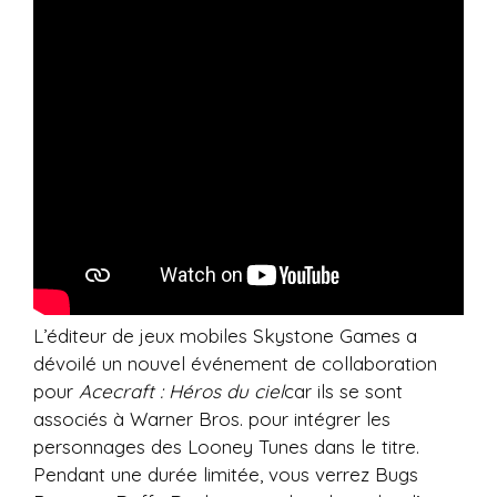
L’éditeur de jeux mobiles Skystone Games a
dévoilé un nouvel événement de collaboration
pour
Acecraft : Héros du ciel
car ils se sont
associés à Warner Bros. pour intégrer les
personnages des Looney Tunes dans le titre.
Pendant une durée limitée, vous verrez Bugs