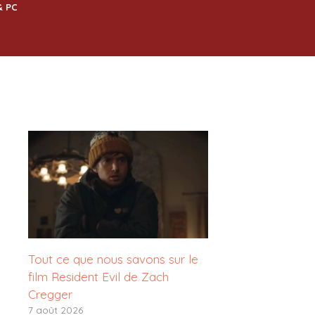
& PC
Tout ce que nous savons sur le
film Resident Evil de Zach
Cregger
7 août 2026