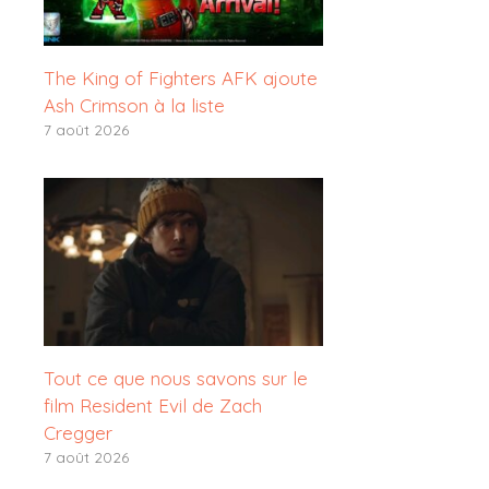
The King of Fighters AFK ajoute
Ash Crimson à la liste
7 août 2026
Tout ce que nous savons sur le
film Resident Evil de Zach
Cregger
7 août 2026