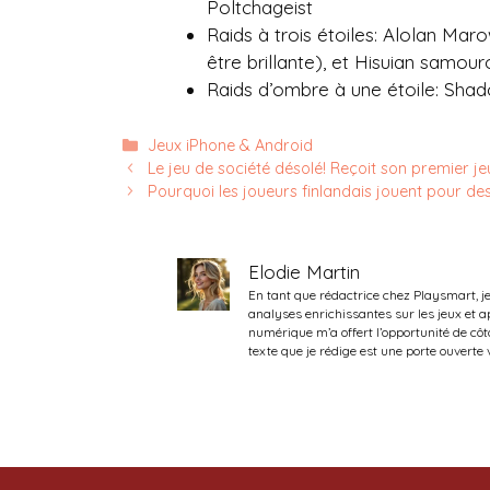
Poltchageist
Raids à trois étoiles: Alolan Maro
être brillante), et Hisuian samouro
Raids d’ombre à une étoile: Sh
Catégories
Jeux iPhone & Android
Le jeu de société désolé! Reçoit son premier j
Pourquoi les joueurs finlandais jouent pour de
Elodie Martin
En tant que rédactrice chez Playsmart, j
analyses enrichissantes sur les jeux et
numérique m’a offert l’opportunité de côt
texte que je rédige est une porte ouverte 