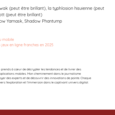
wak (peut être brillant), la typhlosion hisuienne (peut
tt (peut être brillant)
adow Yamask, Shadow Phantump
eu mobile
s jeux en ligne franches en 2025
e prends à cœur de décrypter les tendances et de livrer des
 applications mobiles. Mon cheminement dans le journalisme
oyer des experts et de découvrir des innovations de pointe. Chaque
vers l’exploration et l’immersion dans le captivant univers digital.