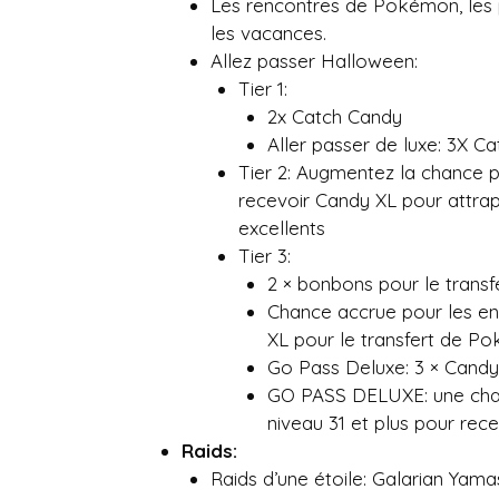
Les rencontres de Pokémon, les
les vacances.
Allez passer Halloween:
Tier 1:
2x Catch Candy
Aller passer de luxe: 3X C
Tier 2: Augmentez la chance po
recevoir Candy XL pour attra
excellents
Tier 3:
2 × bonbons pour le trans
Chance accrue pour les ent
XL pour le transfert de P
Go Pass Deluxe: 3 × Candy
GO PASS DELUXE: une chan
niveau 31 et plus pour rec
Raids:
Raids d’une étoile: Galarian Yamask