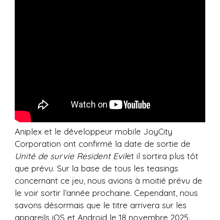
Aniplex et le développeur mobile JoyCity
Corporation ont confirmé la date de sortie de
Unité de survie Resident Evil
et il sortira plus tôt
que prévu. Sur la base de tous les teasings
concernant ce jeu, nous avions à moitié prévu de
le voir sortir l’année prochaine. Cependant, nous
savons désormais que le titre arrivera sur les
appareils iOS et Android le 18 novembre 2025.