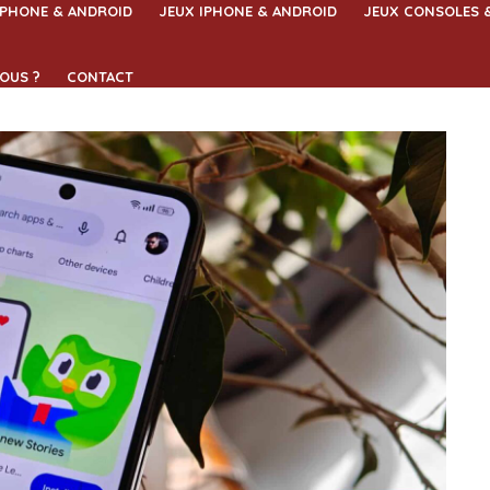
IPHONE & ANDROID
JEUX IPHONE & ANDROID
JEUX CONSOLES 
OUS ?
CONTACT