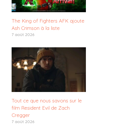
The King of Fighters AFK ajoute
Ash Crimson à la liste
7 août 2026
Tout ce que nous savons sur le
film Resident Evil de Zach
Cregger
7 août 2026