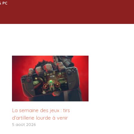
& PC
La semaine des jeux : tirs
d’artillerie lourde à venir
5 août 2026