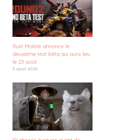
Rust Mobile annonce le
deuxième test bêta qui aura lieu
le 23 août
5 août 2026
10 choses à savoir avant de