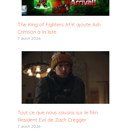
The King of Fighters AFK ajoute Ash
Crimson à la liste
7 août 2026
Tout ce que nous savons sur le film
Resident Evil de Zach Cregger
7 août 2026