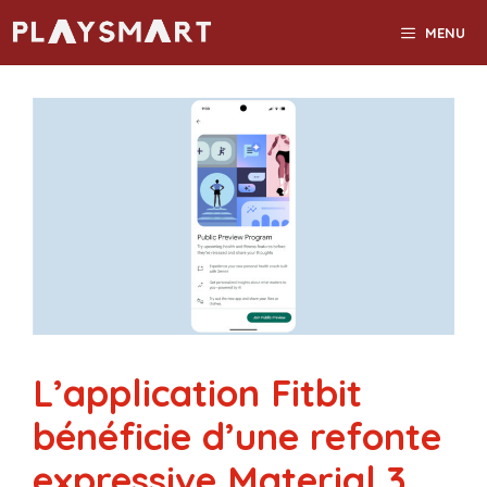
Aller
MENU
au
contenu
L’application Fitbit
bénéficie d’une refonte
expressive Material 3