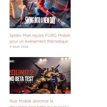
Spider-Man rejoint PUBG Mobile
pour un événement thématique
5 août 2026
Rust Mobile annonce le
deuxième test bêta qui aura lieu