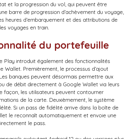
tat et la progression du vol, qui peuvent être
 une barre de progression d’achèvement du voyage,
des heures d’embarquement et des attributions de
 des voyages en train.
onnalité du portefeuille
e Play introduit également des fonctionnalités
rme Wallet. Premièrement, le processus d’ajout
le. Les banques peuvent désormais permettre aux
t ou de débit directement à Google Wallet via leurs
e façon, les utilisateurs peuvent contourner
formations de la carte. Deuxièmement, le système
ité. Si un pass de fidélité arrive dans la boîte de
allet le reconnaît automatiquement et envoie une
 directement le pass.
appareils exécutant Android 12 ou des versions plus