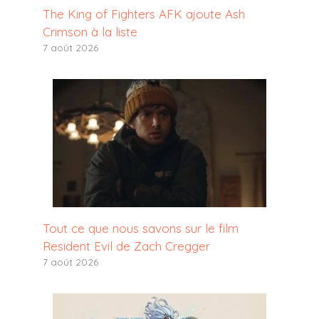
The King of Fighters AFK ajoute Ash
Crimson à la liste
7 août 2026
Tout ce que nous savons sur le film
Resident Evil de Zach Cregger
7 août 2026