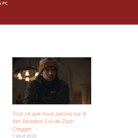
& PC
Tout ce que nous savons sur le
film Resident Evil de Zach
Cregger
7 août 2026