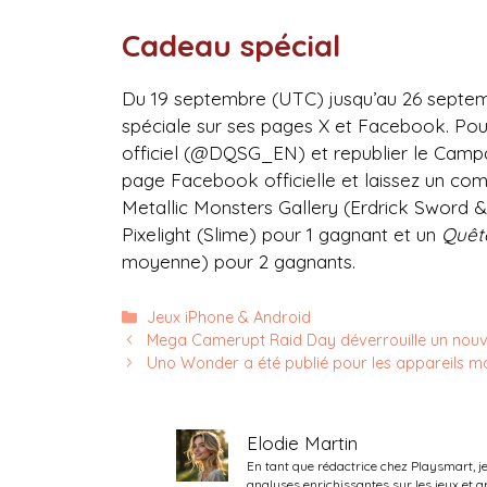
Cadeau spécial
Du 19 septembre (UTC) jusqu’au 26 septe
spéciale sur ses pages X et Facebook. Pour
officiel (@DQSG_EN) et republier le Cam
page Facebook officielle et laissez un com
Metallic Monsters Gallery (Erdrick Sword &
Pixelight (Slime) pour 1 gagnant et un
Quêt
moyenne) pour 2 gagnants.
Catégories
Jeux iPhone & Android
Mega Camerupt Raid Day déverrouille un no
Uno Wonder a été publié pour les appareils m
Elodie Martin
En tant que rédactrice chez Playsmart, j
analyses enrichissantes sur les jeux et