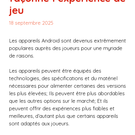
jeu
18 septembre 2025
Les appareils Android sont devenus extrêmement
populaires auprès des joueurs pour une myriade
de raisons.
Les appareils peuvent être équipés des
technologies, des spécifications et du matériel
nécessaires pour alimenter certaines des versions
les plus élevées; Ils peuvent être plus abordables
que les autres options sur le marché; Et ils
peuvent offrir des expériences plus fiables et
meilleures, d’autant plus que certains appareils
sont adaptés aux joueurs.