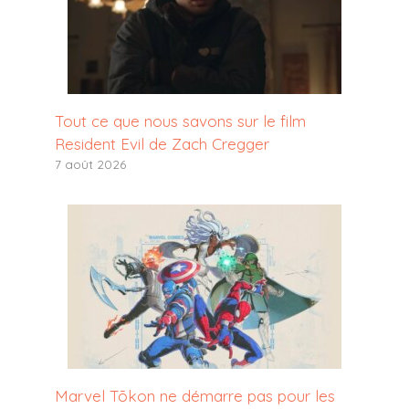
Tout ce que nous savons sur le film
Resident Evil de Zach Cregger
7 août 2026
Marvel Tōkon ne démarre pas pour les