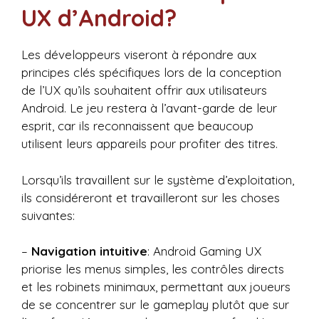
UX d’Android?
Les développeurs viseront à répondre aux
principes clés spécifiques lors de la conception
de l’UX qu’ils souhaitent offrir aux utilisateurs
Android. Le jeu restera à l’avant-garde de leur
esprit, car ils reconnaissent que beaucoup
utilisent leurs appareils pour profiter des titres.
Lorsqu’ils travaillent sur le système d’exploitation,
ils considéreront et travailleront sur les choses
suivantes:
–
Navigation intuitive
: Android Gaming UX
priorise les menus simples, les contrôles directs
et les robinets minimaux, permettant aux joueurs
de se concentrer sur le gameplay plutôt que sur