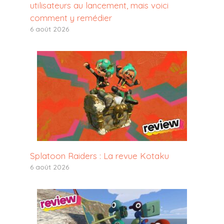
utilisateurs au lancement, mais voici
comment y remédier
6 août 2026
Splatoon Raiders : La revue Kotaku
6 août 2026