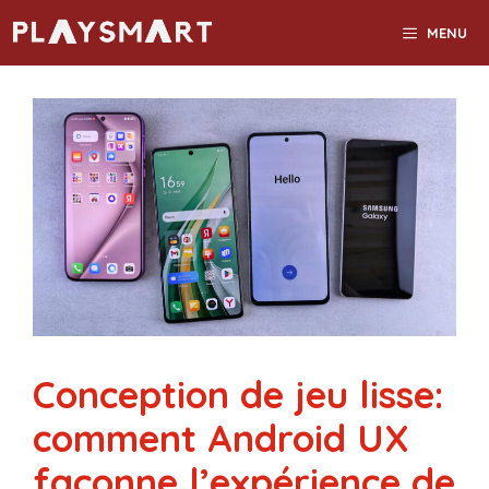
Aller
MENU
au
contenu
Conception de jeu lisse:
comment Android UX
façonne l’expérience de