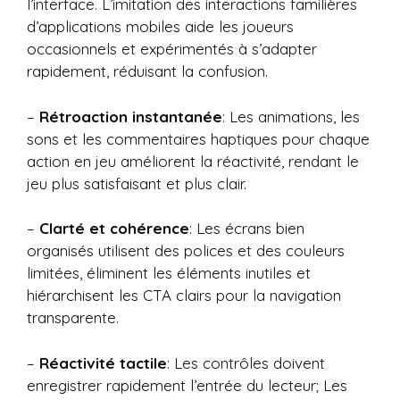
l’interface. L’imitation des interactions familières
d’applications mobiles aide les joueurs
occasionnels et expérimentés à s’adapter
rapidement, réduisant la confusion.
–
Rétroaction instantanée
: Les animations, les
sons et les commentaires haptiques pour chaque
action en jeu améliorent la réactivité, rendant le
jeu plus satisfaisant et plus clair.
–
Clarté et cohérence
: Les écrans bien
organisés utilisent des polices et des couleurs
limitées, éliminent les éléments inutiles et
hiérarchisent les CTA clairs pour la navigation
transparente.
–
Réactivité tactile
: Les contrôles doivent
enregistrer rapidement l’entrée du lecteur; Les