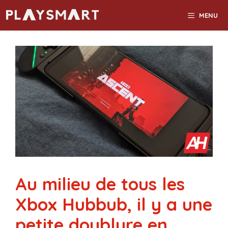
Aller
MENU
au
contenu
Au milieu de tous les
Xbox Hubbub, il y a une
petite doublure en