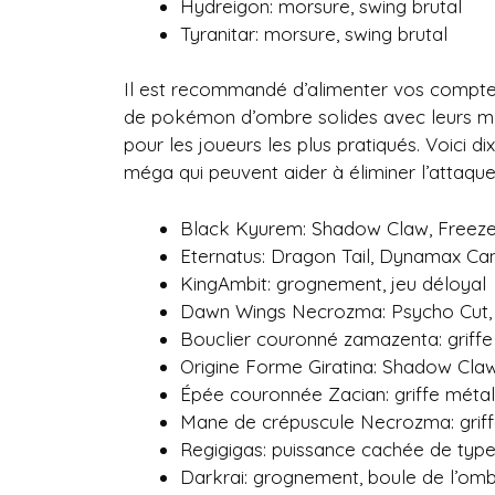
Hydreigon: morsure, swing brutal
Tyranitar: morsure, swing brutal
Il est recommandé d’alimenter vos compteu
de pokémon d’ombre solides avec leurs mo
pour les joueurs les plus pratiqués. Voici
méga qui peuvent aider à éliminer l’attaqu
Black Kyurem: Shadow Claw, Freez
Eternatus: Dragon Tail, Dynamax Ca
KingAmbit: grognement, jeu déloyal
Dawn Wings Necrozma: Psycho Cut
Bouclier couronné zamazenta: griffe
Origine Forme Giratina: Shadow Cl
Épée couronnée Zacian: griffe métal
Mane de crépuscule Necrozma: griff
Regigigas: puissance cachée de typ
Darkrai: grognement, boule de l’om