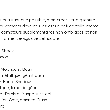
rs autant que possible, mais créer cette quantité
uvements déverrouillés est un défi de taille, même
 dix compteurs supplémentaires non ombragés et non
e Forme Deoxys avec efficacité.
e Shock
nnon
, Moongeist Beam
 métallique, géant bash
aw, Force Shadow
lique, lame de géant
e d’ombre, frappe sunsteel
e fantôme, poignée Crush
bre