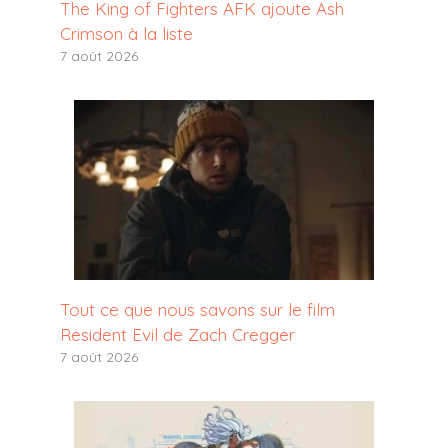
The King of Fighters AFK ajoute Ash
Crimson à la liste
7 août 2026
Tout ce que nous savons sur le film
Resident Evil de Zach Cregger
7 août 2026